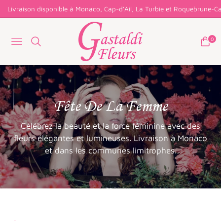
Livraison disponible à Monaco, Cap-d’Ail, La Turbie et Roquebrune-Ca
0
Navigation
Panie
Collection:
Fête De La Femme
Célébrez la beauté et la force féminine avec des
fleurs élégantes et lumineuses. Livraison à Monaco
et dans les communes limitrophes.